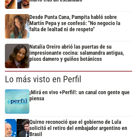
Desde Punta Cana, Pampita habló sobre
Martín Pepa y se confesó: "No negocio la
falta de lealtad ni de respeto"
Natalia Oreiro abrió las puertas de su
impresionante cocina: salamandra antigua,
pisos damero y guiños botánicos
Lo más visto en Perfil
¡Mirá en vivo +Perfil!: un canal con gente que
piensa
Quirno reconoció que el gobierno de Lula
solicitó el retiro del embajador argentino en
Brasil