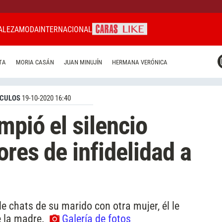
ALEZA
MODA
INTERNACIONAL
CARAS MIAMI
TA
MORIA CASÁN
JUAN MINUJÍN
HERMANA VERÓNICA
CARAS BRASIL
CARAS URUGUAY
CULOS
19-10-2020 16:40
mpió el silencio
res de infidelidad a
de chats de su marido con otra mujer, él le
e la madre.
Galería de fotos