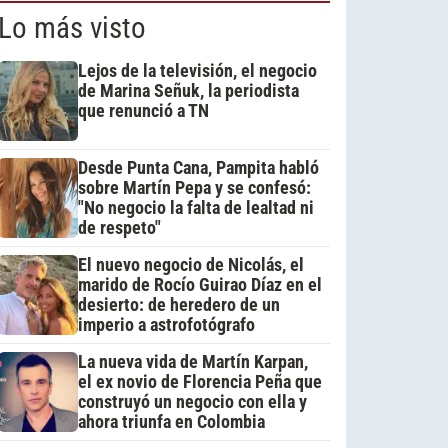
Lo más visto
Lejos de la televisión, el negocio
de Marina Señuk, la periodista
que renunció a TN
Desde Punta Cana, Pampita habló
sobre Martín Pepa y se confesó:
"No negocio la falta de lealtad ni
de respeto"
El nuevo negocio de Nicolás, el
marido de Rocío Guirao Díaz en el
desierto: de heredero de un
imperio a astrofotógrafo
La nueva vida de Martín Karpan,
el ex novio de Florencia Peña que
construyó un negocio con ella y
ahora triunfa en Colombia