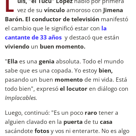
L
uis, "el Tucu" López
habló por primera
vez de
su
vínculo
amoroso con
Jimena
Barón. El conductor de televisión
manifestó
el cambio que le significó estar con
la
cantante de 33 años
y destacó que están
viviendo
un
buen momento.
"
Ella
es una
genia
absoluta. Todo el mundo
sabe que es una copada. Yo estoy
bien,
pasando un buen
momento
de mi vida. Está
todo bien", expresó
el locutor
en diálogo con
Implacables.
Luego, continuó: "Es un poco
raro
tener a
alguien clavado en la
puerta
de tu
casa
sacándote
fotos
y vos ni enterarte. No es algo