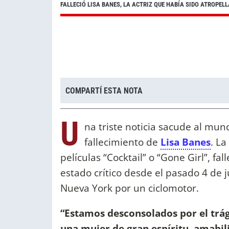
FALLECIÓ LISA BANES, LA ACTRIZ QUE HABÍA SIDO ATROPEL
COMPARTÍ ESTA NOTA
U
na triste noticia sacude al mun
fallecimiento de
Lisa Banes
. La
películas “Cocktail” o “Gone Girl”, f
estado crítico desde el pasado 4 de
Nueva York por un ciclomotor.
“Estamos desconsolados por el trági
una mujer de gran espíritu, amabil