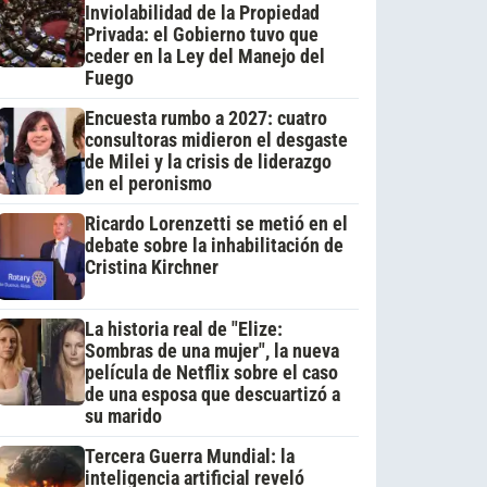
Inviolabilidad de la Propiedad
Privada: el Gobierno tuvo que
ceder en la Ley del Manejo del
Fuego
Encuesta rumbo a 2027: cuatro
consultoras midieron el desgaste
de Milei y la crisis de liderazgo
en el peronismo
Ricardo Lorenzetti se metió en el
debate sobre la inhabilitación de
Cristina Kirchner
La historia real de "Elize:
Sombras de una mujer", la nueva
película de Netflix sobre el caso
de una esposa que descuartizó a
su marido
Tercera Guerra Mundial: la
inteligencia artificial reveló