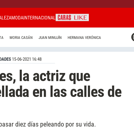
ALEZA
MODA
INTERNACIONAL
CARAS MIAMI
TA
MORIA CASÁN
JUAN MINUJÍN
HERMANA VERÓNICA
CARAS BRASIL
CARAS URUGUAY
DADES
15-06-2021 16:48
es, la actriz que
llada en las calles de
 pasar diez días peleando por su vida.