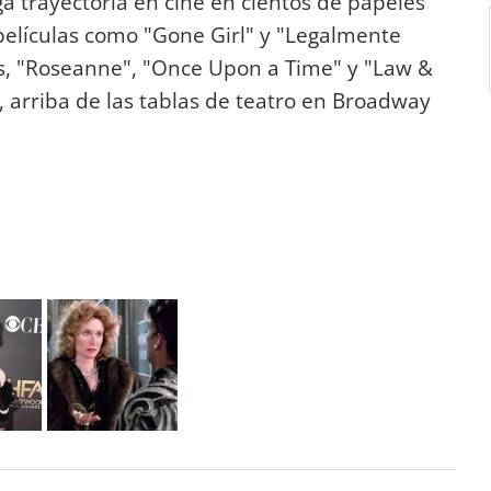
a trayectoria en cine en cientos de papeles
películas como "Gone Girl" y "Legalmente
llas, "Roseanne", "Once Upon a Time" y "Law &
z, arriba de las tablas de teatro en Broadway