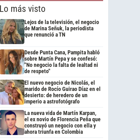
Lo más visto
Lejos de la televisión, el negocio
de Marina Señuk, la periodista
que renunció a TN
Desde Punta Cana, Pampita habló
sobre Martín Pepa y se confesó:
"No negocio la falta de lealtad ni
de respeto"
El nuevo negocio de Nicolás, el
marido de Rocío Guirao Díaz en el
desierto: de heredero de un
imperio a astrofotógrafo
La nueva vida de Martín Karpan,
el ex novio de Florencia Peña que
construyó un negocio con ella y
ahora triunfa en Colombia