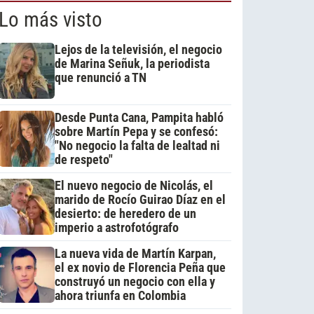
Lo más visto
Lejos de la televisión, el negocio
de Marina Señuk, la periodista
que renunció a TN
Desde Punta Cana, Pampita habló
sobre Martín Pepa y se confesó:
"No negocio la falta de lealtad ni
de respeto"
El nuevo negocio de Nicolás, el
marido de Rocío Guirao Díaz en el
desierto: de heredero de un
imperio a astrofotógrafo
La nueva vida de Martín Karpan,
el ex novio de Florencia Peña que
construyó un negocio con ella y
ahora triunfa en Colombia