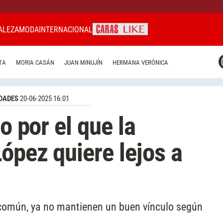
ALEZA
MODA
INTERNACIONAL
CARAS MIAMI
TA
MORIA CASÁN
JUAN MINUJÍN
HERMANA VERÓNICA
CARAS BRASIL
CARAS URUGUAY
DADES
20-06-2025 16:01
o por el que la
ópez quiere lejos a
n común, ya no mantienen un buen vínculo según