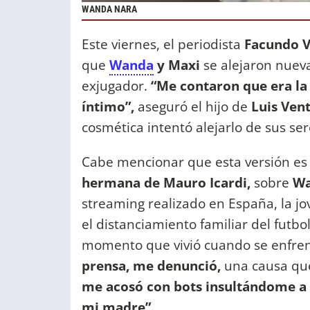
WANDA NARA
Este viernes, el periodista
Facundo 
que
Wanda
y Maxi
se alejaron nuev
exjugador.
“Me contaron que era la 
íntimo”,
aseguró el hijo de
Luis Ven
cosmética intentó alejarlo de sus se
Cabe mencionar que esta versión es 
hermana de Mauro Icardi,
sobre
W
streaming realizado en España, la j
el distanciamiento familiar del futb
momento que vivió cuando se enfren
prensa, me denunció,
una causa que
me acosó con bots insultándome a m
mi madre”.