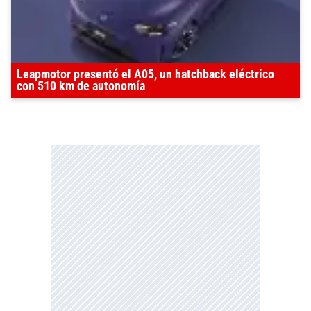
Leapmotor presentó el A05, un hatchback eléctrico
con 510 km de autonomía