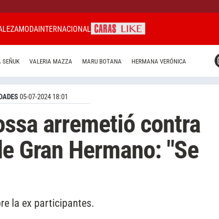
ALEZA
MODA
INTERNACIONAL
CARAS MIAMI
 SEÑUK
VALERIA MAZZA
MARU BOTANA
HERMANA VERÓNICA
CARAS BRASIL
CARAS URUGUAY
DADES
05-07-2024 18:01
ssa arremetió contra
de Gran Hermano: "Se
e la ex participantes.