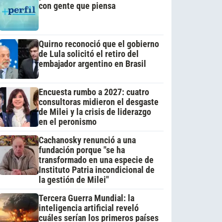
con gente que piensa
Quirno reconoció que el gobierno
de Lula solicitó el retiro del
embajador argentino en Brasil
Encuesta rumbo a 2027: cuatro
consultoras midieron el desgaste
de Milei y la crisis de liderazgo
en el peronismo
Cachanosky renunció a una
fundación porque "se ha
transformado en una especie de
Instituto Patria incondicional de
la gestión de Milei"
Tercera Guerra Mundial: la
inteligencia artificial reveló
cuáles serían los primeros países