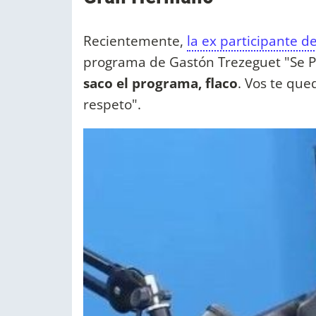
Recientemente,
la ex participante de
programa de Gastón Trezeguet "Se Pi
saco el programa, flaco
. Vos te que
respeto".