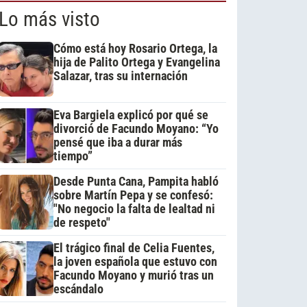
Lo más visto
Cómo está hoy Rosario Ortega, la
hija de Palito Ortega y Evangelina
Salazar, tras su internación
Eva Bargiela explicó por qué se
divorció de Facundo Moyano: “Yo
pensé que iba a durar más
tiempo”
Desde Punta Cana, Pampita habló
sobre Martín Pepa y se confesó:
"No negocio la falta de lealtad ni
de respeto"
El trágico final de Celia Fuentes,
la joven española que estuvo con
Facundo Moyano y murió tras un
escándalo