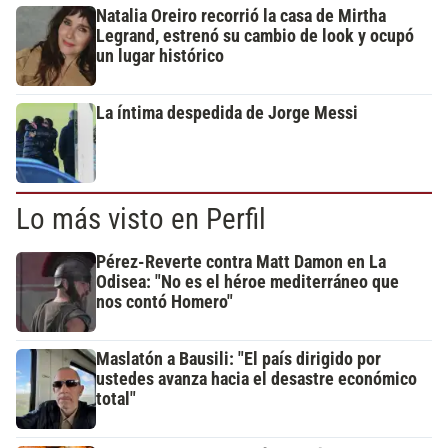
Natalia Oreiro recorrió la casa de Mirtha
Legrand, estrenó su cambio de look y ocupó
un lugar histórico
La íntima despedida de Jorge Messi
Lo más visto en Perfil
Pérez-Reverte contra Matt Damon en La
Odisea: "No es el héroe mediterráneo que
nos contó Homero"
Maslatón a Bausili: "El país dirigido por
ustedes avanza hacia el desastre económico
total"