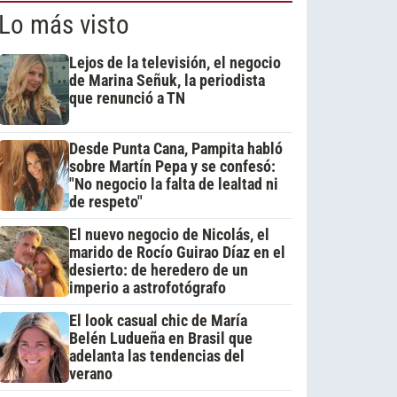
Lo más visto
Lejos de la televisión, el negocio
de Marina Señuk, la periodista
que renunció a TN
Desde Punta Cana, Pampita habló
sobre Martín Pepa y se confesó:
"No negocio la falta de lealtad ni
de respeto"
El nuevo negocio de Nicolás, el
marido de Rocío Guirao Díaz en el
desierto: de heredero de un
imperio a astrofotógrafo
El look casual chic de María
Belén Ludueña en Brasil que
adelanta las tendencias del
verano