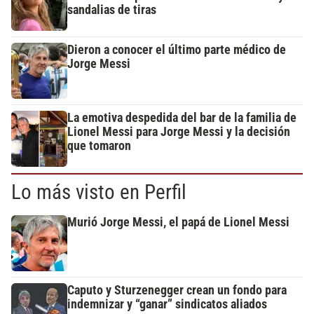
sandalias de tiras
Dieron a conocer el último parte médico de
Jorge Messi
La emotiva despedida del bar de la familia de
Lionel Messi para Jorge Messi y la decisión
que tomaron
Lo más visto en Perfil
Murió Jorge Messi, el papá de Lionel Messi
Caputo y Sturzenegger crean un fondo para
indemnizar y “ganar” sindicatos aliados