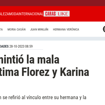
ALEZA
MODA
INTERNACIONAL
CARAS MIAMI
TA
MORIA CASÁN
JUAN MINUJÍN
HERMANA VERÓNICA
CARAS BRASIL
CARAS URUGUAY
DADES
28-10-2023 08:59
mintió la mala
tima Florez y Karina
 se refirió al vínculo entre su hermana y la