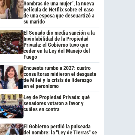
Sombras de una mujer", la nueva
película de Netflix sobre el caso
de una esposa que descuartizó a
su marido
El Senado dio media sanción a la
Inviolabilidad de la Propiedad
Privada: el Gobierno tuvo que
ceder en la Ley del Manejo del
Fuego
Encuesta rumbo a 2027: cuatro
consultoras midieron el desgaste
de Milei y la crisis de liderazgo
en el peronismo
Ley de Propiedad Privada: qué
senadores votaron a favor y
cuáles en contra
El Gobierno perdió la pulseada
del nombre: la "Ley de Tierras" se