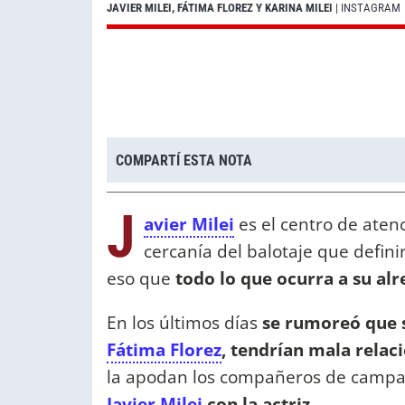
JAVIER MILEI, FÁTIMA FLOREZ Y KARINA MILEI
| INSTAGRAM
COMPARTÍ ESTA NOTA
J
avier Milei
es el centro de atenc
cercanía del balotaje que defini
eso que
todo lo que ocurra a su al
En los últimos días
se rumoreó que s
Fátima Florez
, tendrían mala relac
la apodan los compañeros de camp
Javier Milei
con la actriz
.