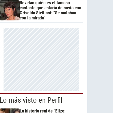
Revelan quién es el famoso
cantante que estaría de novio con
Griselda Siciliani: "Se mataban
con la mirada"
Lo más visto en Perfil
La historia real de "Elize: