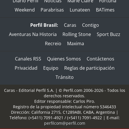
Diario Perfil
Noticias
Marie Claire
Fortuna
Weekend
Parabrisas
Lunateen
BATimes
Perfil Brasil:
Caras
Contigo
Aventuras Na Historia
Rolling Stone
Sport Buzz
Recreio
Maxima
Canales RSS
Quienes Somos
Contáctenos
Privacidad
Equipo
Reglas de participación
Tránsito
Caras - Editorial Perfil S.A.
| © Perfil.com 2006-2026 - Todos los
derechos reservados.
Editor responsable: Carlos Piro.
Registro de la propiedad intelectual número 5346433
Dirección:
California 2715
,
C1289ABI
,
CABA, Argentina
|
Teléfono:
(+5411) 7091-4921
/
(+5411) 7091-4922
| E-mail:
perfilcom@perfil.com