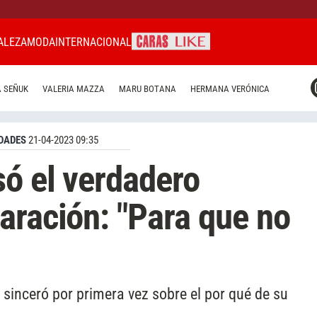
ALEZA
MODA
INTERNACIONAL
CARAS MIAMI
 SEÑUK
VALERIA MAZZA
MARU BOTANA
HERMANA VERÓNICA
CARAS BRASIL
CARAS URUGUAY
DADES
21-04-2023 09:35
só el verdadero
aración: "Para que no
e sinceró por primera vez sobre el por qué de su