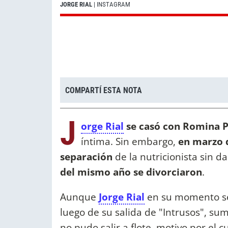
JORGE RIAL
| INSTAGRAM
COMPARTÍ ESTA NOTA
J
orge Rial
se casó con Romina Pe
íntima. Sin embargo,
en marzo d
separación
de la nutricionista sin d
del mismo año se divorciaron
.
Aunque
Jorge Rial
en su momento se
luego de su salida de "Intrusos", s
no pudo salir a flote, motivo por el