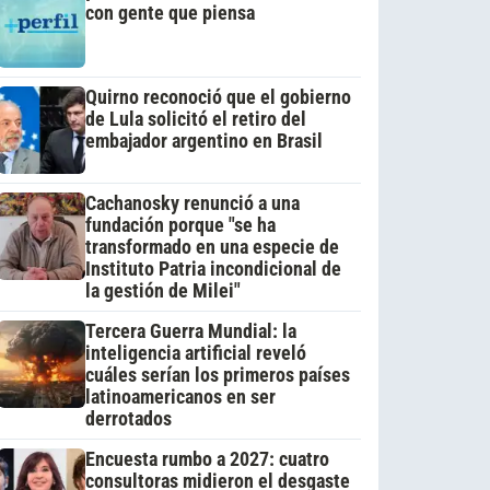
con gente que piensa
Quirno reconoció que el gobierno
de Lula solicitó el retiro del
embajador argentino en Brasil
Cachanosky renunció a una
fundación porque "se ha
transformado en una especie de
Instituto Patria incondicional de
la gestión de Milei"
Tercera Guerra Mundial: la
inteligencia artificial reveló
cuáles serían los primeros países
latinoamericanos en ser
derrotados
Encuesta rumbo a 2027: cuatro
consultoras midieron el desgaste