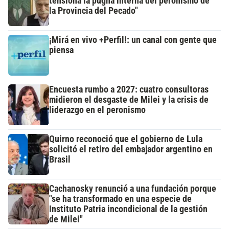
tensiona la pugna interna del peronismo de
la Provincia del Pecado"
¡Mirá en vivo +Perfil!: un canal con gente que
piensa
Encuesta rumbo a 2027: cuatro consultoras
midieron el desgaste de Milei y la crisis de
liderazgo en el peronismo
Quirno reconoció que el gobierno de Lula
solicitó el retiro del embajador argentino en
Brasil
Cachanosky renunció a una fundación porque
"se ha transformado en una especie de
Instituto Patria incondicional de la gestión
de Milei"