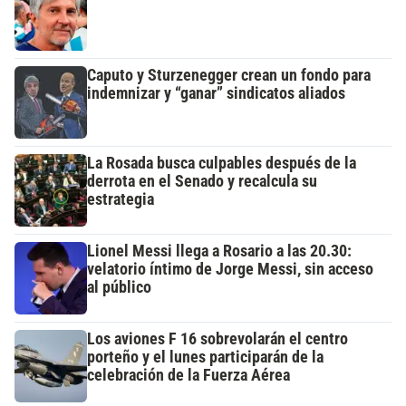
Caputo y Sturzenegger crean un fondo para
indemnizar y “ganar” sindicatos aliados
La Rosada busca culpables después de la
derrota en el Senado y recalcula su
estrategia
Lionel Messi llega a Rosario a las 20.30:
velatorio íntimo de Jorge Messi, sin acceso
al público
Los aviones F 16 sobrevolarán el centro
porteño y el lunes participarán de la
celebración de la Fuerza Aérea