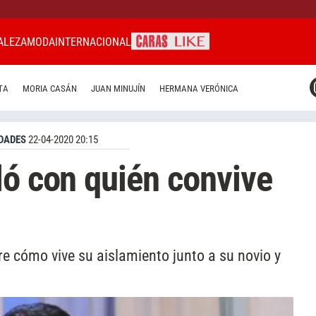
ALEZA
MODA
INTERNACIONAL
CARAS MIAMI
TA
MORIA CASÁN
JUAN MINUJÍN
HERMANA VERÓNICA
CARAS BRASIL
CARAS URUGUAY
DADES
22-04-2020 20:15
ló con quién convive
e cómo vive su aislamiento junto a su novio y