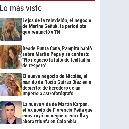
Lo más visto
Lejos de la televisión, el negocio
de Marina Señuk, la periodista
que renunció a TN
Desde Punta Cana, Pampita habló
sobre Martín Pepa y se confesó:
"No negocio la falta de lealtad ni
de respeto"
El nuevo negocio de Nicolás, el
marido de Rocío Guirao Díaz en el
desierto: de heredero de un
imperio a astrofotógrafo
La nueva vida de Martín Karpan,
el ex novio de Florencia Peña que
construyó un negocio con ella y
ahora triunfa en Colombia