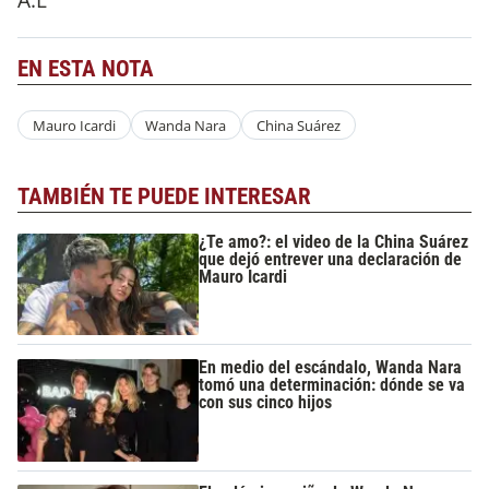
EN ESTA NOTA
Mauro Icardi
Wanda Nara
China Suárez
TAMBIÉN TE PUEDE INTERESAR
¿Te amo?: el video de la China Suárez
que dejó entrever una declaración de
Mauro Icardi
En medio del escándalo, Wanda Nara
tomó una determinación: dónde se va
con sus cinco hijos