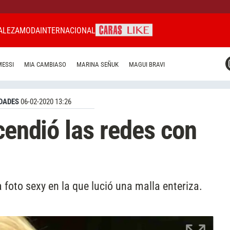
ALEZA
MODA
INTERNACIONAL
CARAS MIAMI
MESSI
MIA CAMBIASO
MARINA SEÑUK
MAGUI BRAVI
CARAS BRASIL
CARAS URUGUAY
DADES
06-02-2020 13:26
cendió las redes con
 foto sexy en la que lució una malla enteriza.