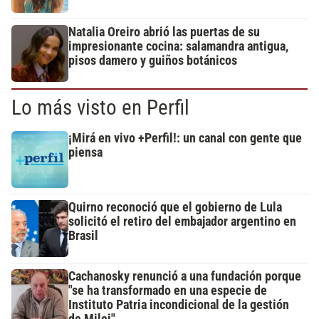
Natalia Oreiro abrió las puertas de su
impresionante cocina: salamandra antigua,
pisos damero y guiños botánicos
Lo más visto en Perfil
¡Mirá en vivo +Perfil!: un canal con gente que
piensa
Quirno reconoció que el gobierno de Lula
solicitó el retiro del embajador argentino en
Brasil
Cachanosky renunció a una fundación porque
"se ha transformado en una especie de
Instituto Patria incondicional de la gestión
de Milei"