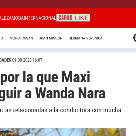
ALEZA
MODA
INTERNACIONAL
CARAS MIAMI
TA
MORIA CASÁN
JUAN MINUJÍN
HERMANA VERÓNICA
CARAS BRASIL
CARAS URUGUAY
DADES
01-08-2023 16:07
 por la que Maxi
guir a Wanda Nara
guntas relacionadas a la conductora con mucha