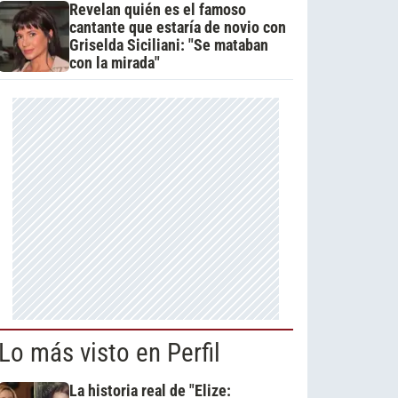
Revelan quién es el famoso
cantante que estaría de novio con
Griselda Siciliani: "Se mataban
con la mirada"
Lo más visto en Perfil
La historia real de "Elize: