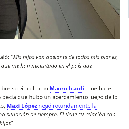
aló: "
Mis hijos van adelante de todos mis planes,
 que me han necesitado en el país que
obre su vínculo con
Mauro Icardi
, que hace
e decía que hubo un acercamiento luego de lo
to,
Maxi López
negó rotundamente la
a situación de siempre. Él tiene su relación con
hijos
".