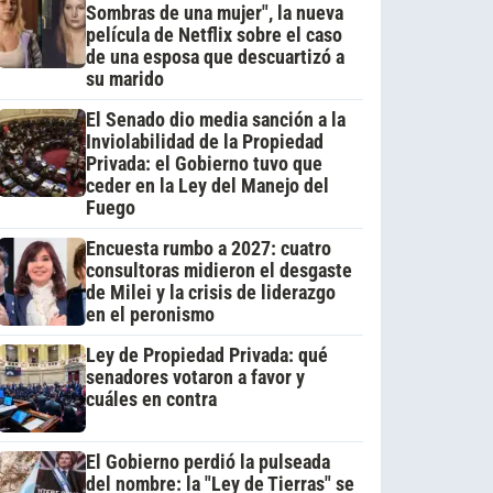
Sombras de una mujer", la nueva
película de Netflix sobre el caso
de una esposa que descuartizó a
su marido
El Senado dio media sanción a la
Inviolabilidad de la Propiedad
Privada: el Gobierno tuvo que
ceder en la Ley del Manejo del
Fuego
Encuesta rumbo a 2027: cuatro
consultoras midieron el desgaste
de Milei y la crisis de liderazgo
en el peronismo
Ley de Propiedad Privada: qué
senadores votaron a favor y
cuáles en contra
El Gobierno perdió la pulseada
del nombre: la "Ley de Tierras" se