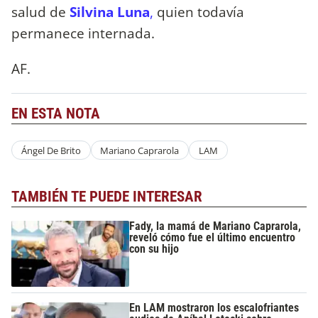
salud de
Silvina Luna
,
quien todavía
permanece internada.
AF.
EN ESTA NOTA
Ángel De Brito
Mariano Caprarola
LAM
TAMBIÉN TE PUEDE INTERESAR
Fady, la mamá de Mariano Caprarola,
reveló cómo fue el último encuentro
con su hijo
En LAM mostraron los escalofriantes