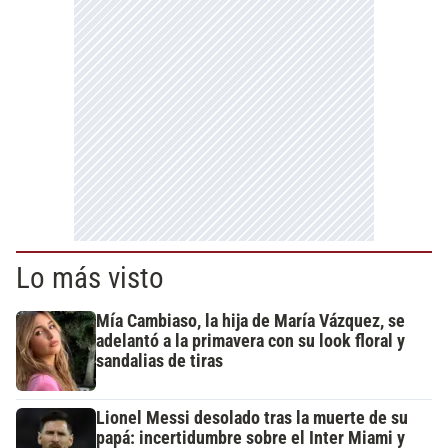
Lo más visto
Mía Cambiaso, la hija de María Vázquez, se
adelantó a la primavera con su look floral y
sandalias de tiras
Lionel Messi desolado tras la muerte de su
papá: incertidumbre sobre el Inter Miami y