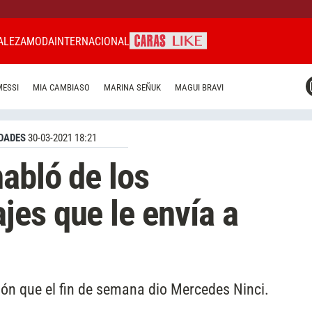
ALEZA
MODA
INTERNACIONAL
CARAS MIAMI
MESSI
MIA CAMBIASO
MARINA SEÑUK
MAGUI BRAVI
CARAS BRASIL
CARAS URUGUAY
DADES
30-03-2021 18:21
abló de los
es que le envía a
ción que el fin de semana dio Mercedes Ninci.