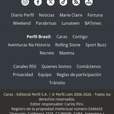
Diario Perfil
Noticias
Marie Claire
Fortuna
Weekend
Parabrisas
Lunateen
BATimes
Perfil Brasil:
Caras
Contigo
Aventuras Na Historia
Rolling Stone
Sport Buzz
Recreio
Maxima
Canales RSS
Quienes Somos
Contáctenos
Privacidad
Equipo
Reglas de participación
Tránsito
Caras - Editorial Perfil S.A.
| © Perfil.com 2006-2026 - Todos los
derechos reservados.
Editor responsable: Carlos Piro.
Registro de la propiedad intelectual número 5346433
Dirección:
California 2715
,
C1289ABI
,
CABA, Argentina
|