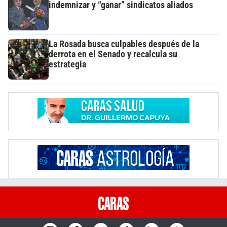
indemnizar y “ganar” sindicatos aliados
La Rosada busca culpables después de la
derrota en el Senado y recalcula su
estrategia