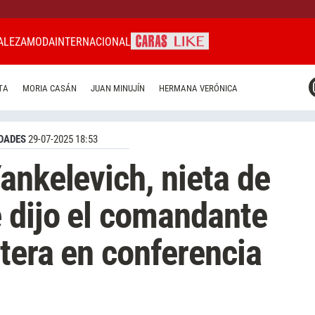
ALEZA
MODA
INTERNACIONAL
CARAS MIAMI
TA
MORIA CASÁN
JUAN MINUJÍN
HERMANA VERÓNICA
CARAS BRASIL
CARAS URUGUAY
DADES
29-07-2025 18:53
ankelevich, nieta de
 dijo el comandante
stera en conferencia