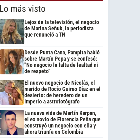
Lo más visto
Lejos de la televisión, el negocio
de Marina Señuk, la periodista
que renunció a TN
Desde Punta Cana, Pampita habló
sobre Martín Pepa y se confesó:
"No negocio la falta de lealtad ni
de respeto"
El nuevo negocio de Nicolás, el
marido de Rocío Guirao Díaz en el
desierto: de heredero de un
imperio a astrofotógrafo
La nueva vida de Martín Karpan,
el ex novio de Florencia Peña que
construyó un negocio con ella y
ahora triunfa en Colombia