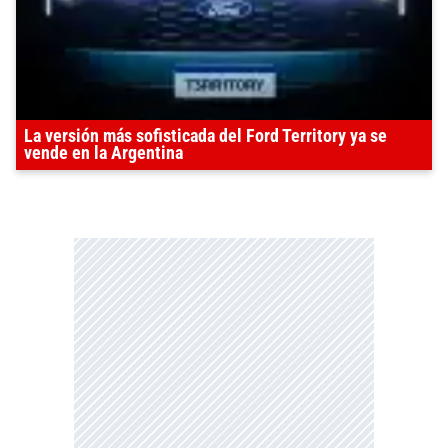
La versión más sofisticada del Ford Territory ya se
vende en la Argentina