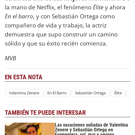
la mano de Netflix, el fenómeno
Élite
y ahora
En el barro
, y con Sebastián Ortega como
compañero de vida y trabajo, la actriz
demuestra que supo construir un camino
sólido y que su éxito recién comienza.
MVB
EN ESTA NOTA
Valentina Zenere
En El Barro
Sebastián Ortega
Élite
Ne
TAMBIÉN TE PUEDE INTERESAR
Las vacaciones soñadas de Valentina
Zenere y Sebastián Ortega en
Formentera: sol, mar y amigos