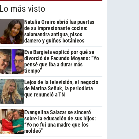
Lo más visto
Natalia Oreiro abrió las puertas
de su impresionante cocina:
salamandra antigua, pisos
damero y guiños botánicos
Eva Bargiela explicó por qué se
divorció de Facundo Moyano: “Yo
pensé que iba a durar más
tiempo”
Lejos de la televisión, el negocio
de Marina Señuk, la periodista
que renunció a TN
Evangelina Salazar se sinceró
sobre la educación de sus hijos:
“Yo no fui una madre que los
moldeó”