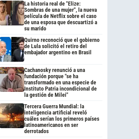
La historia real de "Elize:
Sombras de una mujer", la nueva
película de Netflix sobre el caso
de una esposa que descuartizó a
su marido
Quirno reconoció que el gobierno
de Lula solicitó el retiro del
embajador argentino en Brasil
Cachanosky renunció a una
fundación porque "se ha
transformado en una especie de
Instituto Patria incondicional de
la gestión de Milei"
Tercera Guerra Mundial: la
inteligencia artificial reveló
cuáles serían los primeros países
latinoamericanos en ser
derrotados