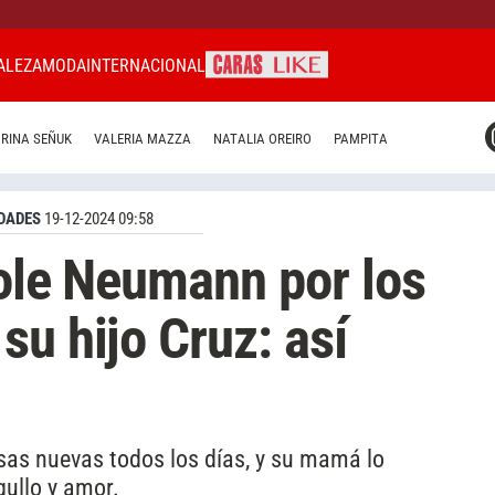
ALEZA
MODA
INTERNACIONAL
CARAS MIAMI
RINA SEÑUK
VALERIA MAZZA
NATALIA OREIRO
PAMPITA
CARAS BRASIL
CARAS URUGUAY
DADES
19-12-2024 09:58
cole Neumann por los
su hijo Cruz: así
as nuevas todos los días, y su mamá lo
ullo y amor.