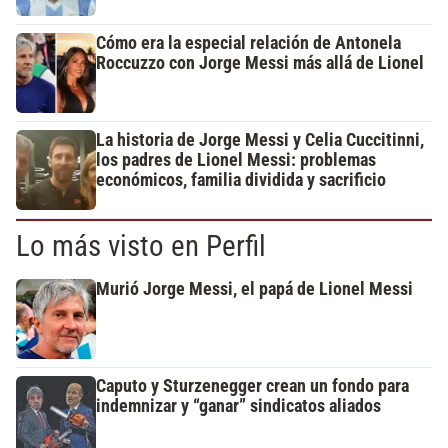
Cómo era la especial relación de Antonela
Roccuzzo con Jorge Messi más allá de Lionel
La historia de Jorge Messi y Celia Cuccitinni,
los padres de Lionel Messi: problemas
económicos, familia dividida y sacrificio
Lo más visto en Perfil
Murió Jorge Messi, el papá de Lionel Messi
Caputo y Sturzenegger crean un fondo para
indemnizar y “ganar” sindicatos aliados