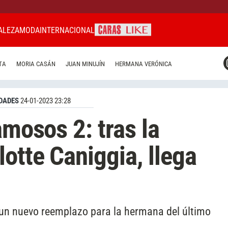
ALEZA
MODA
INTERNACIONAL
CARAS MIAMI
TA
MORIA CASÁN
JUAN MINUJÍN
HERMANA VERÓNICA
CARAS BRASIL
CARAS URUGUAY
DADES
24-01-2023 23:28
amosos 2: tras la
otte Caniggia, llega
ó un nuevo reemplazo para la hermana del último