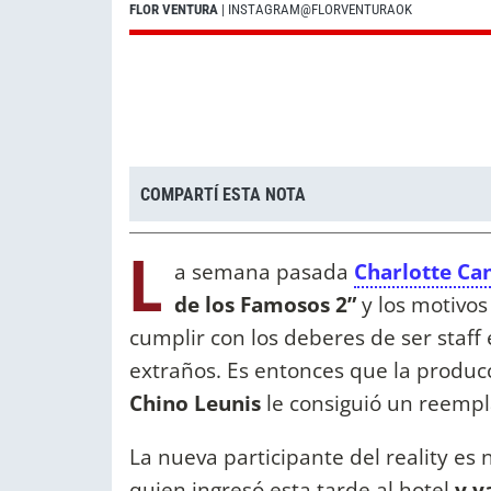
FLOR VENTURA
| INSTAGRAM@FLORVENTURAOK
COMPARTÍ ESTA NOTA
L
a semana pasada
Charlotte Ca
de los Famosos 2”
y los motivos
cumplir con los deberes de ser staff
extraños. Es entonces que la producc
Chino Leunis
le consiguió un reempl
La nueva participante del reality e
quien ingresó esta tarde al hotel
y y