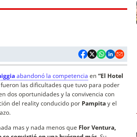
niggia
abandonó la competencia
en
“El Hotel
 fueron las dificultades que tuvo para poder
 en dos oportunidades y la convivencia con
ión del reality conducido por
Pampita
y el
azo.
s nada mas y nada menos que
Flor Ventura,
a se convirtió en una huésped más.
Su