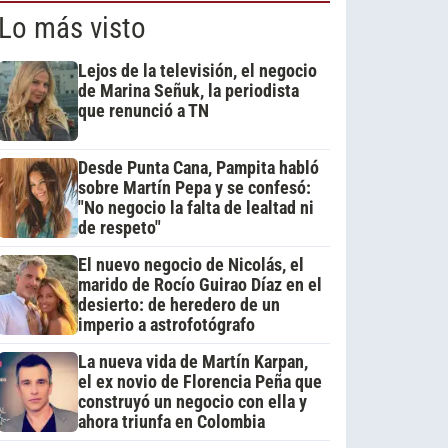
Lo más visto
Lejos de la televisión, el negocio
de Marina Señuk, la periodista
que renunció a TN
Desde Punta Cana, Pampita habló
sobre Martín Pepa y se confesó:
"No negocio la falta de lealtad ni
de respeto"
El nuevo negocio de Nicolás, el
marido de Rocío Guirao Díaz en el
desierto: de heredero de un
imperio a astrofotógrafo
La nueva vida de Martín Karpan,
el ex novio de Florencia Peña que
construyó un negocio con ella y
ahora triunfa en Colombia