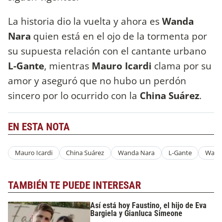
La historia dio la vuelta y ahora es
Wanda
Nara
quien está en el ojo de la tormenta por
su supuesta relación con el cantante urbano
L-Gante
, mientras
Mauro Icardi
clama por su
amor y aseguró que no hubo un perdón
sincero por lo ocurrido con la
China Suárez
.
EN ESTA NOTA
Mauro Icardi
China Suárez
Wanda Nara
L-Gante
Wand
TAMBIÉN TE PUEDE INTERESAR
Así está hoy Faustino, el hijo de Eva
Bargiela y Gianluca Simeone