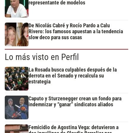
representante de modelos
De Nicolás Cabré y Rocío Pardo a Calu
Rivero: los famosos apuestan a la tendencia
slow deco para sus casas
Lo más visto en Perfil
La Rosada busca culpables después de la
derrota en el Senado y recalcula su
estrategia
Caputo y Sturzenegger crean un fondo para
indemnizar y “ganar” sindicatos aliados
Femicidio de Agostina Vega: detuvieron a