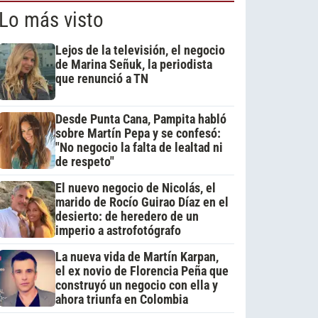
Lo más visto
Lejos de la televisión, el negocio
de Marina Señuk, la periodista
que renunció a TN
Desde Punta Cana, Pampita habló
sobre Martín Pepa y se confesó:
"No negocio la falta de lealtad ni
de respeto"
El nuevo negocio de Nicolás, el
marido de Rocío Guirao Díaz en el
desierto: de heredero de un
imperio a astrofotógrafo
La nueva vida de Martín Karpan,
el ex novio de Florencia Peña que
construyó un negocio con ella y
ahora triunfa en Colombia