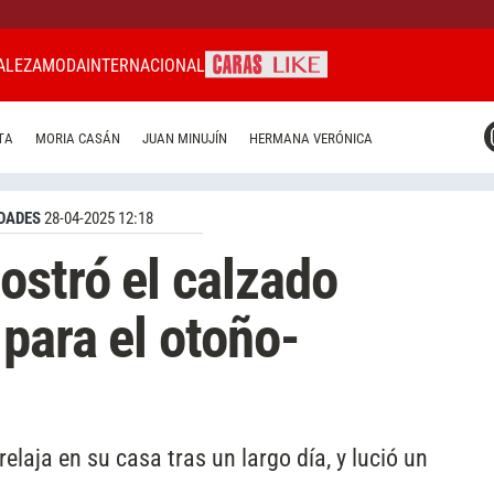
ALEZA
MODA
INTERNACIONAL
CARAS MIAMI
TA
MORIA CASÁN
JUAN MINUJÍN
HERMANA VERÓNICA
CARAS BRASIL
CARAS URUGUAY
DADES
28-04-2025 12:18
stró el calzado
para el otoño-
aja en su casa tras un largo día, y lució un