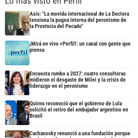
Lo más visto en Perfil
Asís: "La movida internacional de La Doctora
tensiona la pugna interna del peronismo de
la Provincia del Pecado"
¡Mirá en vivo +Perfil!: un canal con gente que
piensa
Encuesta rumbo a 2027: cuatro consultoras
midieron el desgaste de Milei y la crisis de
liderazgo en el peronismo
Quirno reconoció que el gobierno de Lula
solicitó el retiro del embajador argentino en
Brasil
Cachanosky renunció a una fundación porque