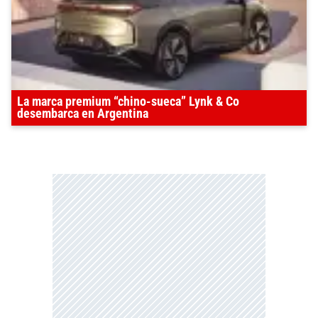
La marca premium “chino-sueca” Lynk & Co
desembarca en Argentina