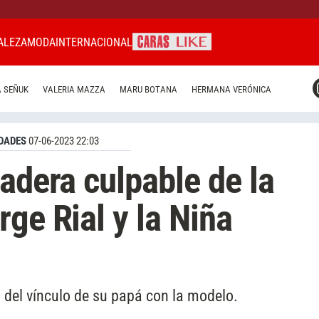
ALEZA
MODA
INTERNACIONAL
CARAS MIAMI
 SEÑUK
VALERIA MAZZA
MARU BOTANA
HERMANA VERÓNICA
CARAS BRASIL
CARAS URUGUAY
DADES
07-06-2023 22:03
adera culpable de la
ge Rial y la Niña
s del vínculo de su papá con la modelo.