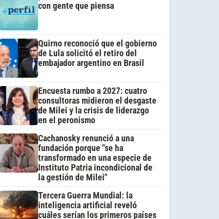
con gente que piensa
Quirno reconoció que el gobierno
de Lula solicitó el retiro del
embajador argentino en Brasil
Encuesta rumbo a 2027: cuatro
consultoras midieron el desgaste
de Milei y la crisis de liderazgo
en el peronismo
Cachanosky renunció a una
fundación porque "se ha
transformado en una especie de
Instituto Patria incondicional de
la gestión de Milei"
Tercera Guerra Mundial: la
inteligencia artificial reveló
cuáles serían los primeros países