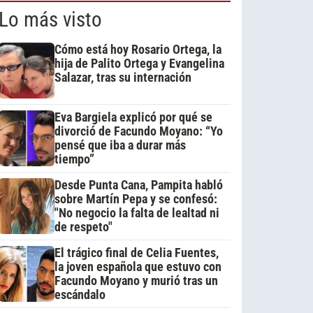
Lo más visto
Cómo está hoy Rosario Ortega, la
hija de Palito Ortega y Evangelina
Salazar, tras su internación
Eva Bargiela explicó por qué se
divorció de Facundo Moyano: “Yo
pensé que iba a durar más
tiempo”
Desde Punta Cana, Pampita habló
sobre Martín Pepa y se confesó:
"No negocio la falta de lealtad ni
de respeto"
El trágico final de Celia Fuentes,
la joven española que estuvo con
Facundo Moyano y murió tras un
escándalo