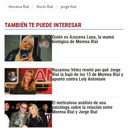
Morena Rial
Rocío Rial
Jorge Rial
TAMBIÉN TE PUEDE INTERESAR
Quién es Azucena Luna, la mamá
biológica de Morena Rial
Nazarena Vélez reveló por qué Jorge
Rial la bajó de los 15 de Morena Rial y
apuntó contra Loly Antoniale
El meticuloso análisis de una
psicóloga sobre la relación entre
Morena Rial y Jorge Rial