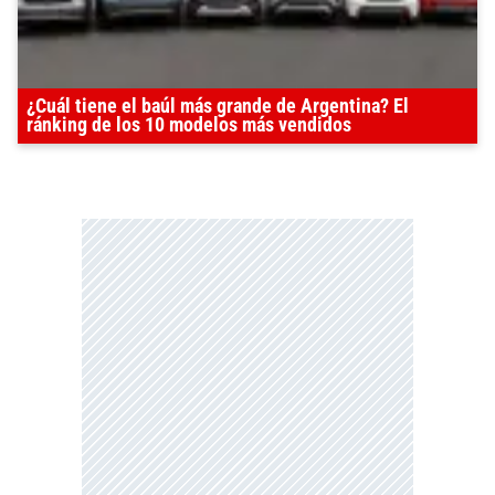
¿Cuál tiene el baúl más grande de Argentina? El
ránking de los 10 modelos más vendidos