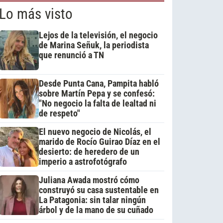
Lo más visto
Lejos de la televisión, el negocio
de Marina Señuk, la periodista
que renunció a TN
Desde Punta Cana, Pampita habló
sobre Martín Pepa y se confesó:
"No negocio la falta de lealtad ni
de respeto"
El nuevo negocio de Nicolás, el
marido de Rocío Guirao Díaz en el
desierto: de heredero de un
imperio a astrofotógrafo
Juliana Awada mostró cómo
construyó su casa sustentable en
La Patagonia: sin talar ningún
árbol y de la mano de su cuñado