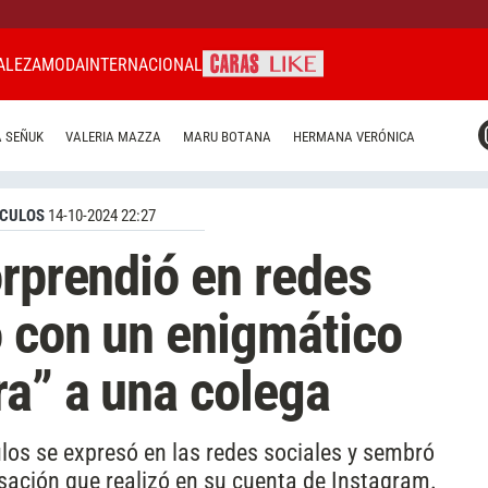
ALEZA
MODA
INTERNACIONAL
CARAS MIAMI
 SEÑUK
VALERIA MAZZA
MARU BOTANA
HERMANA VERÓNICA
CARAS BRASIL
CARAS URUGUAY
CULOS
14-10-2024 22:27
orprendió en redes
ó con un enigmático
ra” a una colega
los se expresó en las redes sociales y sembró
sación que realizó en su cuenta de Instagram.