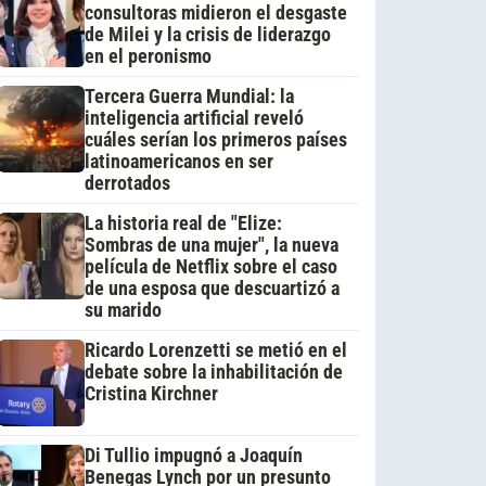
consultoras midieron el desgaste
de Milei y la crisis de liderazgo
en el peronismo
Tercera Guerra Mundial: la
inteligencia artificial reveló
cuáles serían los primeros países
latinoamericanos en ser
derrotados
La historia real de "Elize:
Sombras de una mujer", la nueva
película de Netflix sobre el caso
de una esposa que descuartizó a
su marido
Ricardo Lorenzetti se metió en el
debate sobre la inhabilitación de
Cristina Kirchner
Di Tullio impugnó a Joaquín
Benegas Lynch por un presunto