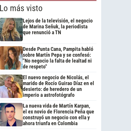
Lo más visto
Lejos de la televisión, el negocio
de Marina Señuk, la periodista
que renunció a TN
Desde Punta Cana, Pampita habló
sobre Martín Pepa y se confesó:
"No negocio la falta de lealtad ni
de respeto"
El nuevo negocio de Nicolás, el
marido de Rocío Guirao Díaz en el
desierto: de heredero de un
imperio a astrofotógrafo
La nueva vida de Martín Karpan,
el ex novio de Florencia Peña que
construyó un negocio con ella y
ahora triunfa en Colombia