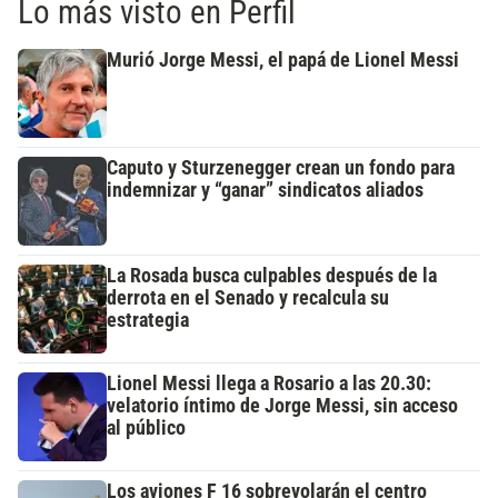
Lo más visto en Perfil
Murió Jorge Messi, el papá de Lionel Messi
Caputo y Sturzenegger crean un fondo para
indemnizar y “ganar” sindicatos aliados
La Rosada busca culpables después de la
derrota en el Senado y recalcula su
estrategia
Lionel Messi llega a Rosario a las 20.30:
velatorio íntimo de Jorge Messi, sin acceso
al público
Los aviones F 16 sobrevolarán el centro