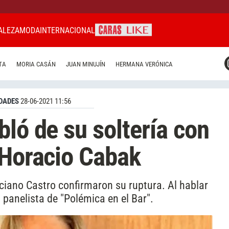
ALEZA
MODA
INTERNACIONAL
CARAS MIAMI
TA
MORIA CASÁN
JUAN MINUJÍN
HERMANA VERÓNICA
CARAS BRASIL
CARAS URUGUAY
DADES
28-06-2021 11:56
bló de su soltería con
 Horacio Cabak
ciano Castro confirmaron su ruptura. Al hablar
ex panelista de "Polémica en el Bar".