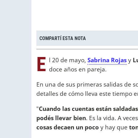
COMPARTÍ ESTA NOTA
E
l 20 de mayo,
Sabrina Rojas
y
L
doce años en pareja.
En una de sus primeras salidas de so
detalles de cómo lleva este tiempo e
"
Cuando las cuentas están saldadas
podés llevar bien
. Es la vida. A vece
cosas decaen un poco
y hay que
to