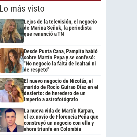
Lo más visto
Lejos de la televisión, el negocio
de Marina Señuk, la periodista
que renunció a TN
Desde Punta Cana, Pampita habló
sobre Martín Pepa y se confesó:
"No negocio la falta de lealtad ni
de respeto"
El nuevo negocio de Nicolás, el
marido de Rocío Guirao Díaz en el
desierto: de heredero de un
imperio a astrofotógrafo
La nueva vida de Martín Karpan,
el ex novio de Florencia Peña que
construyó un negocio con ella y
ahora triunfa en Colombia