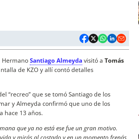
ran Hermano
Santiago Almeyda
visitó a
Tomás
ntalla de KZO y allí contó detalles
del “recreo” que se tomó Santiago de los
omar y Almeyda confirmó que uno de los
na hace 13 años.
rmana que ya no está ese fue un gran motivo.
 vida y mirás al costado y en un momento frenás