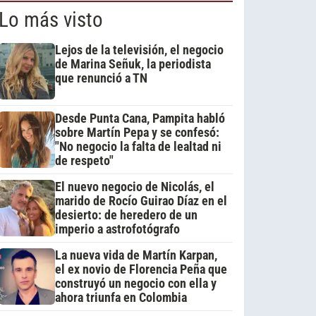
Lo más visto
Lejos de la televisión, el negocio
de Marina Señuk, la periodista
que renunció a TN
Desde Punta Cana, Pampita habló
sobre Martín Pepa y se confesó:
"No negocio la falta de lealtad ni
de respeto"
El nuevo negocio de Nicolás, el
marido de Rocío Guirao Díaz en el
desierto: de heredero de un
imperio a astrofotógrafo
La nueva vida de Martín Karpan,
el ex novio de Florencia Peña que
construyó un negocio con ella y
ahora triunfa en Colombia