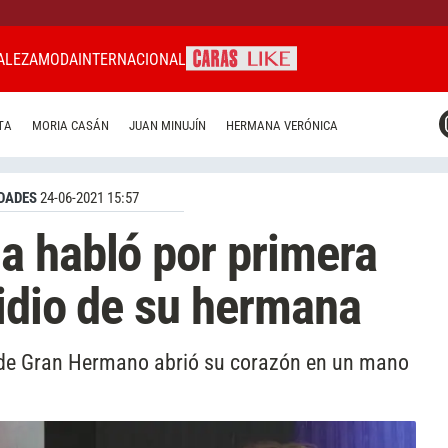
ALEZA
MODA
INTERNACIONAL
CARAS MIAMI
TA
MORIA CASÁN
JUAN MINUJÍN
HERMANA VERÓNICA
CARAS BRASIL
CARAS URUGUAY
DADES
24-06-2021 15:57
a habló por primera
cidio de su hermana
e de Gran Hermano abrió su corazón en un mano