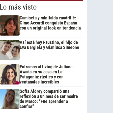
Lo más visto
Camiseta y minifalda cuadrillé:
Gime Accardi conquista España
con un original look en tendencia
Así está hoy Faustino, el hijo de
Eva Bargiela y Gianluca Simeone
Entramos al living de Juliana
Awada en su casa en La
Patagonia: rústico y con
ventanales increíbles
Sofía Aldrey compartió una
reflexión a un mes de ser madre
de Marco: “Fue aprender a
confiar”