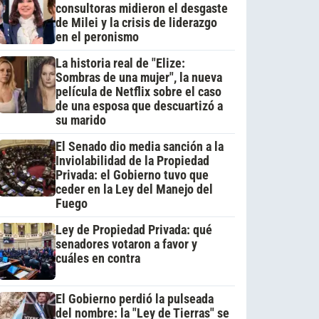
consultoras midieron el desgaste
de Milei y la crisis de liderazgo
en el peronismo
La historia real de "Elize:
Sombras de una mujer", la nueva
película de Netflix sobre el caso
de una esposa que descuartizó a
su marido
El Senado dio media sanción a la
Inviolabilidad de la Propiedad
Privada: el Gobierno tuvo que
ceder en la Ley del Manejo del
Fuego
Ley de Propiedad Privada: qué
senadores votaron a favor y
cuáles en contra
El Gobierno perdió la pulseada
del nombre: la "Ley de Tierras" se