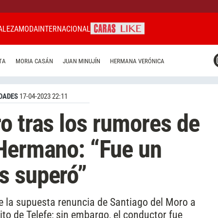
ALEZA
MODA
INTERNACIONAL
CARAS MIAMI
TA
MORIA CASÁN
JUAN MINUJÍN
HERMANA VERÓNICA
CARAS BRASIL
CARAS URUGUAY
DADES
17-04-2023 22:11
o tras los rumores de
 Hermano: “Fue un
s superó”
de la supuesta renuncia de Santiago del Moro a
to de Telefe; sin embargo, el conductor fue