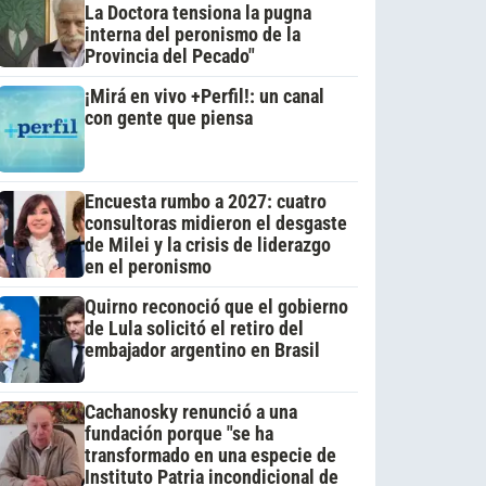
La Doctora tensiona la pugna
interna del peronismo de la
Provincia del Pecado"
¡Mirá en vivo +Perfil!: un canal
con gente que piensa
Encuesta rumbo a 2027: cuatro
consultoras midieron el desgaste
de Milei y la crisis de liderazgo
en el peronismo
Quirno reconoció que el gobierno
de Lula solicitó el retiro del
embajador argentino en Brasil
Cachanosky renunció a una
fundación porque "se ha
transformado en una especie de
Instituto Patria incondicional de