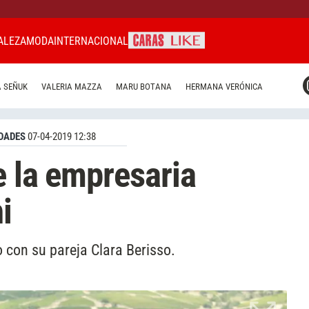
ALEZA
MODA
INTERNACIONAL
CARAS MIAMI
 SEÑUK
VALERIA MAZZA
MARU BOTANA
HERMANA VERÓNICA
CARAS BRASIL
CARAS URUGUAY
DADES
07-04-2019 12:38
e la empresaria
i
 con su pareja Clara Berisso.