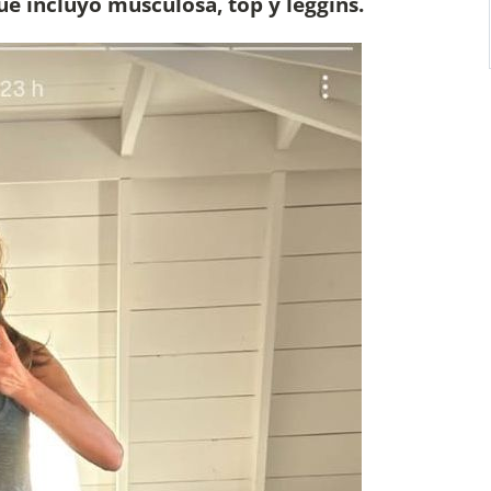
ue incluyó musculosa, top y leggins.