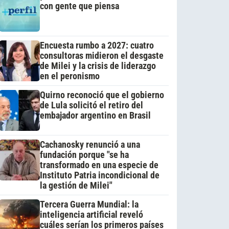
con gente que piensa
Encuesta rumbo a 2027: cuatro
consultoras midieron el desgaste
de Milei y la crisis de liderazgo
en el peronismo
Quirno reconoció que el gobierno
de Lula solicitó el retiro del
embajador argentino en Brasil
Cachanosky renunció a una
fundación porque "se ha
transformado en una especie de
Instituto Patria incondicional de
la gestión de Milei"
Tercera Guerra Mundial: la
inteligencia artificial reveló
cuáles serían los primeros países