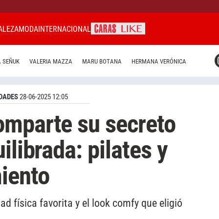
ALEZA
MODA
INTERNACIONAL
CARAS MIAMI
 SEÑUK
VALERIA MAZZA
MARU BOTANA
HERMANA VERÓNICA
CARAS BRASIL
CARAS URUGUAY
DADES
28-06-2025 12:05
omparte su secreto
ilibrada: pilates y
iento
 física favorita y el look comfy que eligió