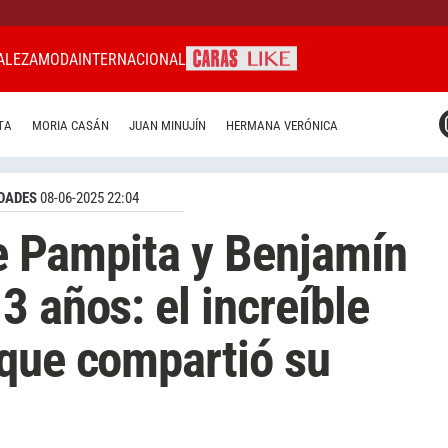
ALEZA
MODA
INTERNACIONAL
CARAS MIAMI
TA
MORIA CASÁN
JUAN MINUJÍN
HERMANA VERÓNICA
CARAS BRASIL
CARAS URUGUAY
DADES
08-06-2025 22:04
de Pampita y Benjamín
3 años: el increíble
 que compartió su