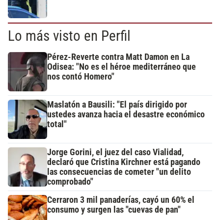
Lo más visto en Perfil
Pérez-Reverte contra Matt Damon en La
Odisea: "No es el héroe mediterráneo que
nos contó Homero"
Maslatón a Bausili: "El país dirigido por
ustedes avanza hacia el desastre económico
total"
Jorge Gorini, el juez del caso Vialidad,
declaró que Cristina Kirchner está pagando
las consecuencias de cometer "un delito
comprobado"
Cerraron 3 mil panaderías, cayó un 60% el
consumo y surgen las "cuevas de pan"