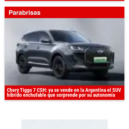
Chery Tiggo 7 CSH: ya se vende en la Argentina el SUV
híbrido enchufable que sorprende por su autonomía