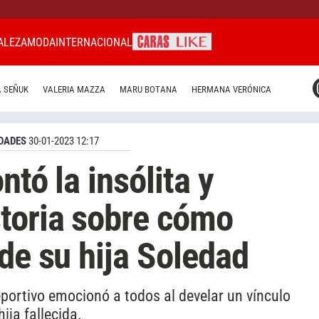
ALEZA
MODA
INTERNACIONAL
CARAS MIAMI
 SEÑUK
VALERIA MAZZA
MARU BOTANA
HERMANA VERÓNICA
CARAS BRASIL
CARAS URUGUAY
DADES
30-01-2023 12:17
ntó la insólita y
toria sobre cómo
de su hija Soledad
eportivo emocionó a todos al develar un vínculo
ija fallecida.